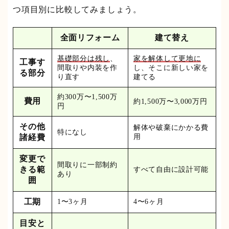
つ項目別に比較してみましょう。
全面リフォーム
建て替え
基礎部分は残し
、
家を解体して更地に
工事す
間取りや内装を作
し、そこに新しい家を
る部分
り直す
建てる
約300万〜1,500万
費用
約1,500万〜3,000万円
円
その他
解体や破棄にかかる費
特になし
諸経費
用
変更で
間取りに一部制約
きる範
すべて自由に設計可能
あり
囲
工期
1〜3ヶ月
4〜6ヶ月
目安と