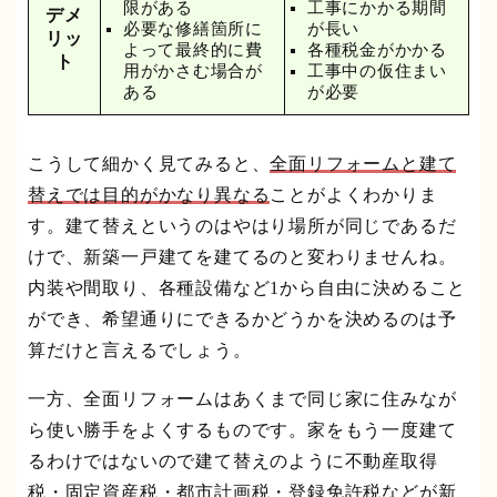
限がある
工事にかかる期間
デメ
必要な修繕箇所に
が長い
リッ
よって最終的に費
各種税金がかかる
ト
用がかさむ場合が
工事中の仮住まい
ある
が必要
こうして細かく見てみると、
全面リフォームと建て
替えでは目的がかなり異なる
ことがよくわかりま
す。建て替えというのはやはり場所が同じであるだ
けで、新築一戸建てを建てるのと変わりませんね。
内装や間取り、各種設備など1から自由に決めること
ができ、希望通りにできるかどうかを決めるのは予
算だけと言えるでしょう。
一方、全面リフォームはあくまで同じ家に住みなが
ら使い勝手をよくするものです。家をもう一度建て
るわけではないので建て替えのように不動産取得
税・固定資産税・都市計画税・登録免許税などが新