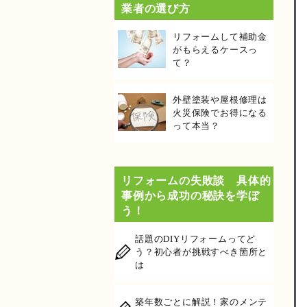
業者の選び方
リフォームして補助金
がもらえるケースっ
て？
外壁塗装や屋根修理は
火災保険でお得になる
って本当？
リフォームの失敗談 具体的
事例から成功の秘訣を学ぼ
う！
話題のDIYリフォームってど
う？初心者が挑戦すべき箇所と
は
築年数ごとに解説！家のメンテ