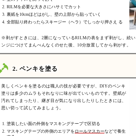
RILMを必要な大きさにハサミでカット
裏紙を10cmほどはがし、壁の上部から貼っていく
全部貼り終わったらスキージー（ヘラ）でしっかり押さえ る
※剥がすときには、2層になっているRILMの表をまず剥がし、続
ンジにつけてまんべんなくのせた後、10分放置してから剥がす。
2. ペンキを塗る
美しくペンキを塗るのは職人の技が必要ですが、DIYのペンキ
塗りは多少のムラもそれなりに味が出ていいものです。壁紙が
汚れてしまったり、継ぎ目が気になり出したりしたときには、
思い切って試してみましょう。
塗装したい面の外側をマスキングテープで区切る
マスキングテープの外側のエリアを
ロールマスカー
などで養生