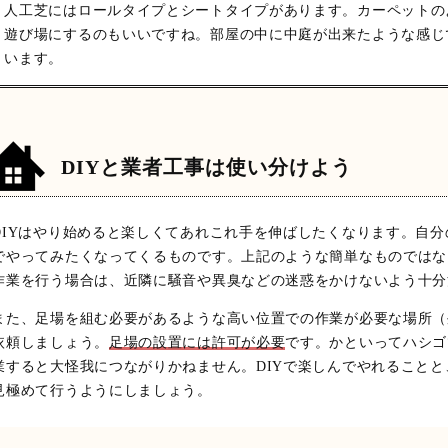
人工芝にはロールタイプとシートタイプがあります。カーペットの
遊び場にするのもいいですね。部屋の中に中庭が出来たような感じ
います。
DIYと業者工事は使い分けよう
DIYはやり始めると楽しくてあれこれ手を伸ばしたくなります。自
でやってみたくなってくるものです。上記のような簡単なものではな
作業を行う場合は、近隣に騒音や異臭などの迷惑をかけないよう十分
また、足場を組む必要があるような高い位置での作業が必要な場所（
依頼しましょう。
足場の設置には許可が必要
です。かといってハシゴ
業すると大怪我につながりかねません。DIYで楽しんでやれること
見極めて行うようにしましょう。